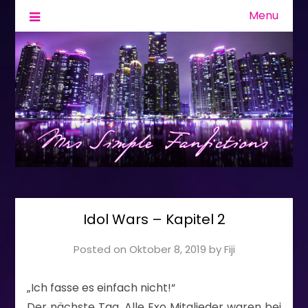
Menu
Fanfiction & Geschichten
Mrs Simple
Idol Wars – Kapitel 2
Posted on
Oktober 8, 2019
by
Fiji
„Ich fasse es einfach nicht!“
Der nächste Tag. Alle Exo Mitglieder waren bei