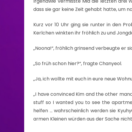
Irgendwie vermisste Mia die letzten drei W
dass sie gar keine Zeit gehabt hatte, um 
Kurz vor 10 Uhr ging sie runter in den Pr
Kerlchen winkten ihr fröhlich zu und Jongda
„Noona!“, fröhlich grinsend verbeugte er si
„So früh schon hier?“, fragte Chanyeol.
„Ja, ich wollte mit euch in eure neue Wohnu
„I have convinced Kim and the other manag
stuff so I wanted you to see the apartm
helfen … wahrscheinlich werden sie Kyuh
armen Kleinen würden aus der Sache nic