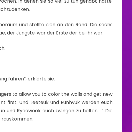
ochen, in denen sie so viel zu tun gehabt hatte,
nachzudenken.
oberaum und stellte sich an den Rand. Die sechs
e, der Jüngste, war der Erste der bei ihr war.
ch.
ng fahren“, erklärte sie.
ers to allow you to color the walls and get new
ent first. Und Leeteuk und Eunhyuk werden euch
yun und Ryeowook auch zwingen zu helfen …” Die
ht rauskommen.