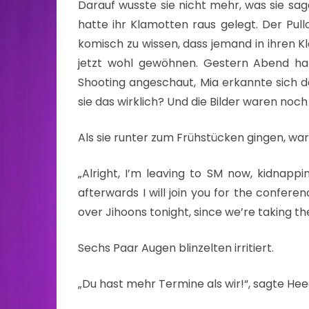
Darauf wusste sie nicht mehr, was sie sage
hatte ihr Klamotten raus gelegt. Der Pull
komisch zu wissen, dass jemand in ihren 
jetzt wohl gewöhnen. Gestern Abend hatt
Shooting angeschaut, Mia erkannte sich d
sie das wirklich? Und die Bilder waren noch
Als sie runter zum Frühstücken gingen, wa
„Alright, I’m leaving to SM now, kidnap
afterwards I will join you for the conferen
over Jihoons tonight, since we’re taking the 
Sechs Paar Augen blinzelten irritiert.
„Du hast mehr Termine als wir!“, sagte Hee