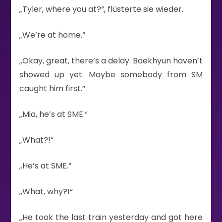
„Tyler, where you at?“, flüsterte sie wieder.
„We’re at home.“
„Okay, great, there’s a delay. Baekhyun haven’t
showed up yet. Maybe somebody from SM
caught him first.“
„Mia, he’s at SME.“
„What?!“
„He’s at SME.“
„What, why?!“
„He took the last train yesterday and got here