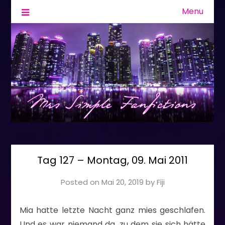
Menu
Fanfiction & Geschichten
Mrs Simple
Tag 127 – Montag, 09. Mai 2011
Posted on
Mai 20, 2019
by
Fiji
Mia hatte letzte Nacht ganz mies geschlafen.
Und es war niemand da, zu dem sie sich hätte