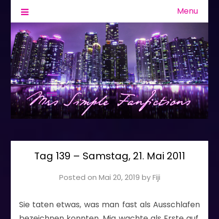
Menu
Fanfiction & Geschichten
Mrs Simple
Tag 139 – Samstag, 21. Mai 2011
Posted on
Mai 20, 2019
by
Fiji
Sie taten etwas, was man fast als Ausschlafen
bezeichnen konnten. Mia wachte als Erste auf,