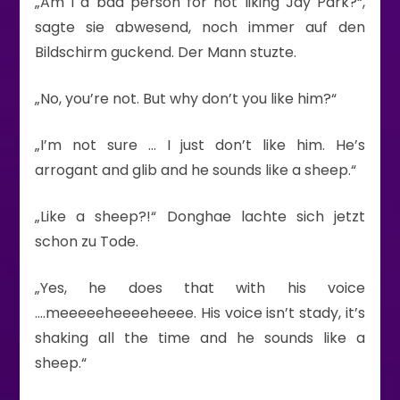
„Am I a bad person for not liking Jay Park?“,
sagte sie abwesend, noch immer auf den
Bildschirm guckend. Der Mann stuzte.
„No, you’re not. But why don’t you like him?“
„I’m not sure … I just don’t like him. He’s
arrogant and glib and he sounds like a sheep.“
„Like a sheep?!“ Donghae lachte sich jetzt
schon zu Tode.
„Yes, he does that with his voice
….meeeeeheeeeheeee. His voice isn’t stady, it’s
shaking all the time and he sounds like a
sheep.“