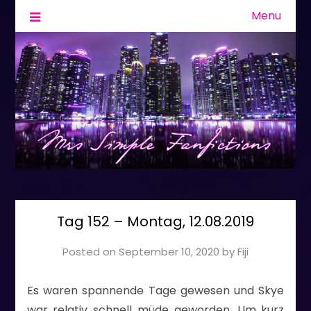
Menu
Fanfiction & Geschichten
Mrs Simple
Tag 152 – Montag, 12.08.2019
Posted on
September 10, 2020
by
Fiji
Es waren spannende Tage gewesen und Skye
war relativ schnell müde geworden. Um kurz