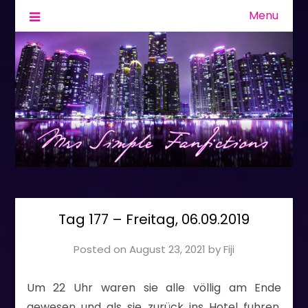
Menu
Fanfiction & Geschichten
Mrs Simple
Tag 177 – Freitag, 06.09.2019
Posted on
August 23, 2021
by
Fiji
Um 22 Uhr waren sie alle völlig am Ende
gewesen und als sie zurück ins Hotel fuhren,