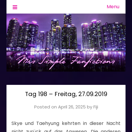
Menu
Fanfiction & Geschichten
Mrs Simple
Tag 198 – Freitag, 27.09.2019
Posted on
April 26, 2025
by
Fiji
Skye und Taehyung kehrten in dieser Nacht
nicht zurück auf das Anwesen. Die anderen