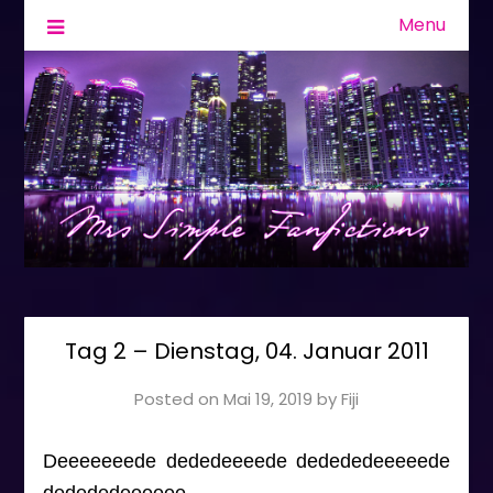
Menu
Fanfiction & Geschichten
Mrs Simple
Tag 2 – Dienstag, 04. Januar 2011
Posted on
Mai 19, 2019
by
Fiji
Deeeeeeede dededeeeede dedededeeeeede
dedededeeeeee