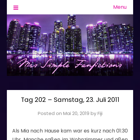
Menu
Fanfiction & Geschichten
Mrs Simple
Tag 202 – Samstag, 23. Juli 2011
Posted on
Mai 20, 2019
by
Fiji
Als Mia nach Hause kam war es kurz nach 01:30
Uhr. Manche saßen im Wohnzimmer und aßen