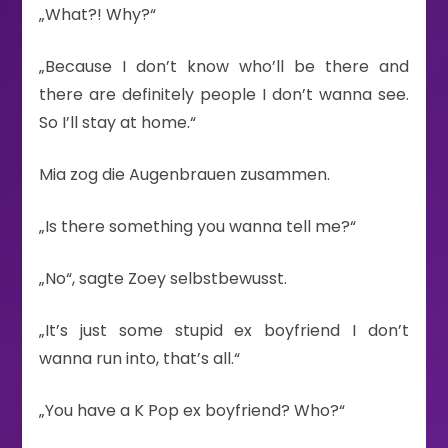
„What?! Why?“
„Because I don’t know who’ll be there and
there are definitely people I don’t wanna see.
So I’ll stay at home.“
Mia zog die Augenbrauen zusammen.
„Is there something you wanna tell me?“
„No“, sagte Zoey selbstbewusst.
„It’s just some stupid ex boyfriend I don’t
wanna run into, that’s all.“
„You have a K Pop ex boyfriend? Who?“