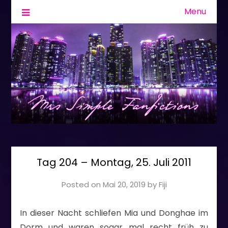
Menu
Fanfiction & Geschichten
Mrs Simple
Tag 204 – Montag, 25. Juli 2011
Posted on
Mai 20, 2019
by
Fiji
In dieser Nacht schliefen Mia und Donghae im
Dorm und waren sogar mal recht früh zu