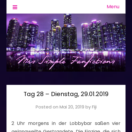
Menu
Fanfiction & Geschichten
Mrs Simple
Tag 28 – Dienstag, 29.01.2019
Posted on
Mai 20, 2019
by
Fiji
2 Uhr morgens in der Lobbybar saßen vier
gelangweilte Gestrandete. Die Einzige, die sich