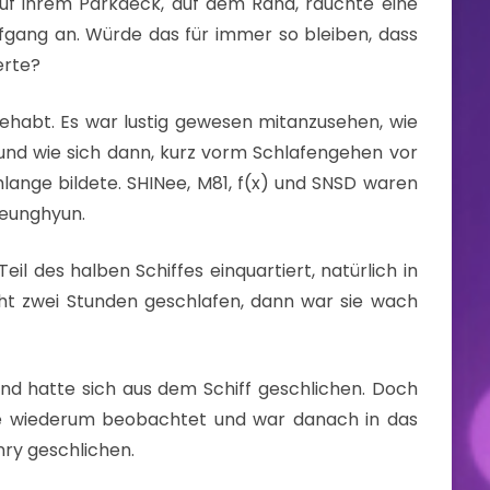
uf ihrem Parkdeck, auf dem Rand, rauchte eine
fgang an. Würde das für immer so bleiben, dass
erte?
gehabt. Es war lustig gewesen mitanzusehen, wie
und wie sich dann, kurz vorm Schlafengehen vor
lange bildete. SHINee, M81, f(x) und SNSD waren
Seunghyun.
l des halben Schiffes einquartiert, natürlich in
cht zwei Stunden geschlafen, dann war sie wach
nd hatte sich aus dem Schiff geschlichen. Doch
e wiederum beobachtet und war danach in das
nry geschlichen.