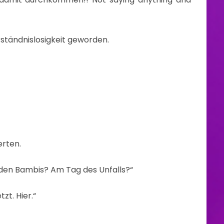
rständnislosigkeit geworden.
erten.
den Bambis? Am Tag des Unfalls?“
zt. Hier.“