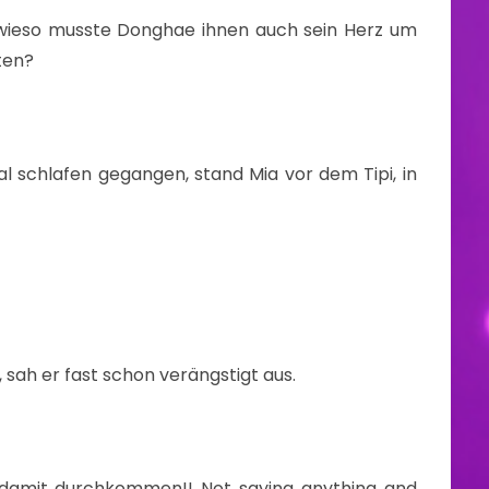
r wieso musste Donghae ihnen auch sein Herz um
ten?
l schlafen gegangen, stand Mia vor dem Tipi, in
 sah er fast schon verängstigt aus.
 damit durchkommen!! Not saying anything and