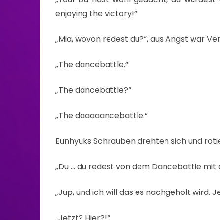
enjoying the victory!“
„Mia, wovon redest du?“, aus Angst war Ve
„The dancebattle.“
„The dancebattle?“
„The daaaaancebattle.“
Eunhyuks Schrauben drehten sich und roti
„Du … du redest von dem Dancebattle mit 
„Jup, und ich will das es nachgeholt wird. Jet
„Jetzt? Hier?!“