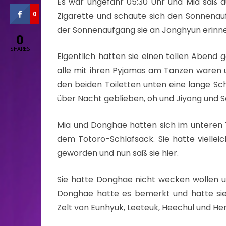
Es war ungefähr 05:30 Uhr und Mia saß a
0
Zigarette und schaute sich den Sonnenau
der Sonnenaufgang sie an Jonghyun erinn
0
SHARES
Eigentlich hatten sie einen tollen Abend 
alle mit ihren Pyjamas am Tanzen waren 
den beiden Toiletten unten eine lange Sch
über Nacht geblieben, oh und Jiyong und 
Mia und Donghae hatten sich im unteren Tei
dem Totoro-Schlafsack. Sie hatte viellei
geworden und nun saß sie hier.
Sie hatte Donghae nicht wecken wollen u
Donghae hatte es bemerkt und hatte si
Zelt von Eunhyuk, Leeteuk, Heechul und He