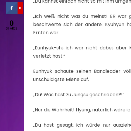
„Du kannst einfach nicht so mit ihm umgeh
0
„Ich weiß nicht was du meinst! ER war 
0
beschwerte sich der andere. Kyuhyun ha
SHARES
Ernten war.
„Eunhyuk-shi, ich war nicht dabei, aber
verletzt hast.“
Eunhyuk schaute seinen Bandleader völl
unschuldigste Miene auf.
„Du! Was hast zu Jungsu geschrieben?!“
„Nur die Wahrheit! Hyung, natürlich wäre ic
„Du hast gesagt, ich würde nur auszie