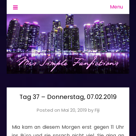
Menu
Fanfiction & Geschichten
Mrs Simple
Tag 37 – Donnerstag, 07.02.2019
Posted on
Mai 20, 2019
by
Fiji
Mia kam an diesem Morgen erst gegen 11 Uhr
ins Büro und sie sprach nicht viel. Sie ging an