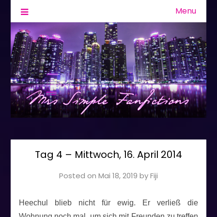
Menu
Fanfiction & Geschichten
Mrs Simple
Tag 4 – Mittwoch, 16. April 2014
Posted on
Mai 18, 2019
by
Fiji
Heechul blieb nicht für ewig. Er verließ die
Wohnung noch mal, um sich mit Freunden zu treffen