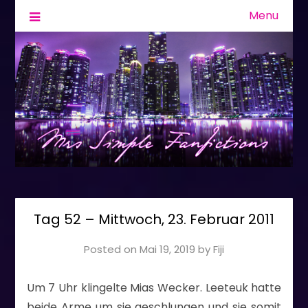
Menu
Fanfiction & Geschichten
Mrs Simple
Tag 52 – Mittwoch, 23. Februar 2011
Posted on
Mai 19, 2019
by
Fiji
Um 7 Uhr klingelte Mias Wecker. Leeteuk hatte
beide Arme um sie geschlungen und sie somit