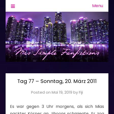
Menu
Fanfiction & Geschichten
Mrs Simple
Tag 77 – Sonntag, 20. März 2011
Posted on
Mai 19, 2019
by
Fiji
Es war gegen 3 Uhr morgens, als sich Mias
nackter Körper an Jihoons schmiegte. Er zog