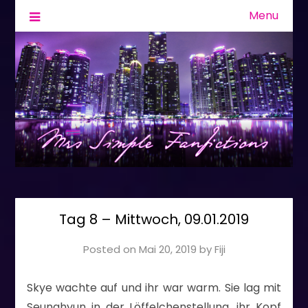
Menu
Fanfiction & Geschichten
Mrs Simple
Tag 8 – Mittwoch, 09.01.2019
Posted on
Mai 20, 2019
by
Fiji
Skye wachte auf und ihr war warm. Sie lag mit
Seunghyun in der Löffelchenstellung, ihr Kopf