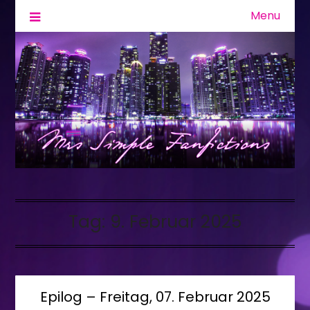
Menu
Fanfiction & Geschichten
Mrs Simple
Tag:
9. Februar 2025
Epilog – Freitag, 07. Februar 2025